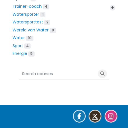
Trainer-coach
+
4
Watersporter
1
Watersporttest
2
Wereld van Water
0
Water
10
Sport
4
Energie
5
Search courses
Search cour
Blokken
Blokken
Blokken
Blokken